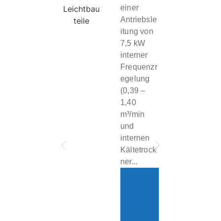
einer
Antriebsle
itung von
7,5 kW
interner
Frequenzr
egelung
(0,39 –
1,40
m³/min
und
internen
Kältetrock
ner...
ZU
DE
N
ER
FO
LG